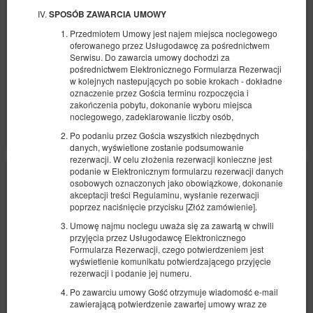
SPOSÓB ZAWARCIA UMOWY
427,16 zł
Przedmiotem Umowy jest najem miejsca noclegowego
2 osoby / 2 noce
oferowanego przez Usługodawcę za pośrednictwem
Serwisu. Do zawarcia umowy dochodzi za
Łóżeczko dla niemowlaka
pośrednictwem Elektronicznego Formularza Rezerwacji
w kolejnych nastepujących po sobie krokach - dokładne
Udostępnij
Szczegóły
Dostępność
oznaczenie przez Gościa terminu rozpoczęcia i
zakończenia pobytu, dokonanie wyboru miejsca
Pokaż oferty
noclegowego, zadeklarowanie liczby osób,
Po podaniu przez Gościa wszystkich niezbędnych
danych, wyświetlone zostanie podsumowanie
rezerwacji. W celu złożenia rezerwacji konieczne jest
podanie w Elektronicznym formularzu rezerwacji danych
osobowych oznaczonych jako obowiązkowe, dokonanie
akceptacji treści Regulaminu, wysłanie rezerwacji
poprzez naciśnięcie przycisku [Złóż zamówienie].
Umowę najmu noclegu uważa się za zawartą w chwili
przyjęcia przez Usługodawcę Elektronicznego
Formularza Rezerwacji, czego potwierdzeniem jest
wyświetlenie komunikatu potwierdzającego przyjęcie
rezerwacji i podanie jej numeru.
Po zawarciu umowy Gość otrzymuje wiadomość e-mail
zawierającą potwierdzenie zawartej umowy wraz ze