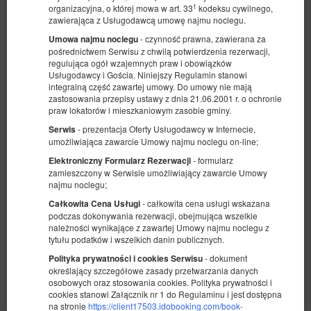
1
organizacyjna, o której mowa w art. 33
kodeksu cywilnego,
zawierająca z Usługodawcą umowę najmu noclegu.
- czynność prawna, zawierana za
Umowa najmu noclegu
pośrednictwem Serwisu z chwilą potwierdzenia rezerwacji,
regulująca ogół wzajemnych praw i obowiązków
Usługodawcy i Gościa. Niniejszy Regulamin stanowi
integralną część zawartej umowy. Do umowy nie mają
Teal Apartment- wifi, parking, 15 min. od
zastosowania przepisy ustawy z dnia 21.06.2001 r. o ochronie
Rynku.
praw lokatorów i mieszkaniowym zasobie gminy.
Dostępna liczba: 1
- prezentacja Oferty Usługodawcy w Internecie,
Serwis
umożliwiająca zawarcie Umowy najmu noclegu on-line;
2
2 osoby
pow. 25,00 m
1 sypialnia
1 sofa rozkładana (Sofa Bed)
- formularz
Elektroniczny Formularz Rezerwacji
zamieszczony w Serwisie umożliwiający zawarcie Umowy
najmu noclegu;
427,16 zł
- całkowita cena usługi wskazana
2 osoby / 2 noce
Całkowita Cena Usługi
podczas dokonywania rezerwacji, obejmująca wszelkie
należności wynikające z zawartej Umowy najmu noclegu z
Łóżeczko dla niemowlaka
tytułu podatków i wszelkich danin publicznych.
Udostępnij
Szczegóły
Dostępność
- dokument
Polityka prywatności i cookies Serwisu
określający szczegółowe zasady przetwarzania danych
Pokaż oferty
osobowych oraz stosowania cookies. Polityka prywatności i
cookies stanowi Załącznik nr 1 do Regulaminu i jest dostępna
na stronie
https://client17503.idobooking.com/book-