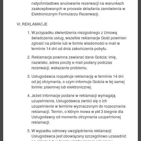
natychmiastowe anulowanie rezerwacji na warunkach
zaakceptowanych w procesie składania zamówienia w
Elektronicznym Formularzu Rezerwacji.
REKLAMACJE
W przypadku stwierdzenia niezgodnego z Umową
świadczenia usług, wszelkie reklamacje Gość powinien
zgłosić na piśmie lub w formie wiadomości e-mail w
terminie 14 dni od dnia zakończenia pobytu.
Reklamacja powinna zawierać dane Gościa: imię,
nazwisko, adres poczty e-mail podany podczas
rezerwacji, wskazanie problemu.
Usługodawca rozpatruje reklamację w terminie 14 dni
od jej otrzymania, o czym informuje Gościa w tej samej
formie: pisemnej lub elektronicznej.
Jeżeli informacje podane w reklamacji wymagają
Nowe, klimatyczne, studio 15 min pieszo
uzupełnienia, Usługodawca zwróci się o ich
od Rynku.
uzupełnienie w terminie wyznaczonym do rozpoznania
reklamacji. Termin, o którym mowa w pkt 3 biegnie dla
Dostępna liczba: 1
Usługodawcy od momentu otrzymania uzupełnionej
2
2 osoby
pow. 30,00 m
1 sypialnia
reklamacji.
1 sofa rozkładana (Sofa Bed)
W wypadku odmowy uwzględnienia reklamacji
Usługodawca jest obowiązany szczegółowo uzasadnić