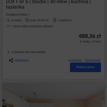
LOFT nr 6 | Studio | 30 mkw | kuchnia |
łazienka
Dostępna liczba: 1
2
2 osoby
pow. 30,00 m
1 sypialnia
1 duże łóżko podwójne (Queen)
488,36 zł
2 osoby / 2 noce
Łóżeczko dla niemowlaka
Udostępnij
Szczegóły
Dostępność
Pokaż oferty