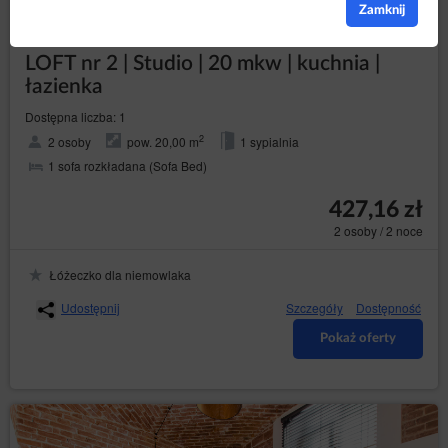
Zamknij
LOFT nr 2 | Studio | 20 mkw | kuchnia |
łazienka
Dostępna liczba: 1
2
2 osoby
pow. 20,00 m
1 sypialnia
1 sofa rozkładana (Sofa Bed)
427,16 zł
2 osoby / 2 noce
Łóżeczko dla niemowlaka
Udostępnij
Szczegóły
Dostępność
Pokaż oferty