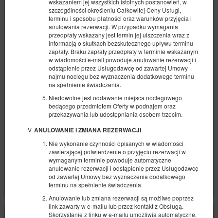
wskazaniem jej wszystkich istotnych postanowień, w
szczególności określeniu Całkowitej Ceny Usługi,
terminu i sposobu płatności oraz warunków przyjęcia i
anulowania rezerwacji. W przypadku wymagania
przedpłaty wskazany jest termin jej uiszczenia wraz z
informacją o skutkach bezskutecznego upływu terminu
Beautiful, original studio in unique house.
zapłaty. Braku zapłaty przedpłaty w terminie wskazanym
w wiadomości e-mail powoduje anulowanie rezerwacji i
Dostępna liczba: 1
odstąpienie przez Usługodawcę od zawartej Umowy
najmu noclegu bez wyznaczenia dodatkowego terminu
2
2 osoby
pow. 28,00 m
1 sypialnia
na spełnienie świadczenia.
1 sofa rozkładana (Sofa Bed)
Niedowolne jest oddawanie miejsca noclegowego
bedącego przedmiotem Oferty w podnajem oraz
427,16 zł
przekazywania lub udostępniania osobom trzecim.
2 osoby / 2 noce
ANULOWANIE I ZMIANA REZERWACJI
Łóżeczko dla niemowlaka
Nie wykonanie czynności opisanych w wiadomości
zawierającej potwierdzenie o przyjęciu rezerwacji w
Udostępnij
Szczegóły
Dostępność
wymaganym terminie powoduje automatyczne
anulowanie rezerwacji i odstąpienie przez Usługodawcę
Pokaż oferty
od zawartej Umowy bez wyznaczenia dodatkowego
terminu na spełnienie świadczenia.
Anulowanie lub zmiana rezerwacji są możliwe poprzez
link zawarty w e-mailu lub przez kontakt z Obsługą.
Skorzystanie z linku w e-mailu umożliwia automatyczne,