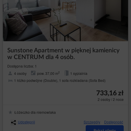
Sunstone Apartment w pięknej kamienicy
w CENTRUM dla 4 osób.
Dostępna liczba: 1
2
4 osoby
pow. 37,00 m
1 sypialnia
1 łóżko podwójne (Double), 1 sofa rozkładana (Sofa Bed)
733,16 zł
2 osoby / 2 noce
Łóżeczko dla niemowlaka
Udostępnij
Szczegóły
Dostępność
Pokaż oferty