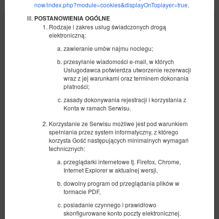
now/index.php?module=cookies&displayOnToplayer=true
.
POSTANOWIENIA OGÓLNE
Rodzaje i zakres usług świadczonych drogą
elektroniczną:
zawieranie umów najmu noclegu;
przesyłanie wiadomości e-mail, w których
Usługodawca potwierdza utworzenie rezerwacji
wraz z jej warunkami oraz terminem dokonania
płatności;
zasady dokonywania rejestracji i korzystania z
Konta w ramach Serwisu.
Korzystanie ze Serwisu możliwe jest pod warunkiem
spełniania przez system informatyczny, z którego
korzysta Gość następujących minimalnych wymagań
technicznych:
przeglądarki internetowe tj. Firefox, Chrome,
Grey Apartment! Przytulny apartament dla
Internet Explorer w aktualnej wersji,
dwojga!
dowolny program od przeglądania plików w
Dostępna liczba: 1
formacie PDF,
2
2 osoby
pow. 25,00 m
1 sypialnia
posiadanie czynnego i prawidłowo
skonfigurowane konto poczty elektronicznej.
1 sofa rozkładana (Sofa Bed)