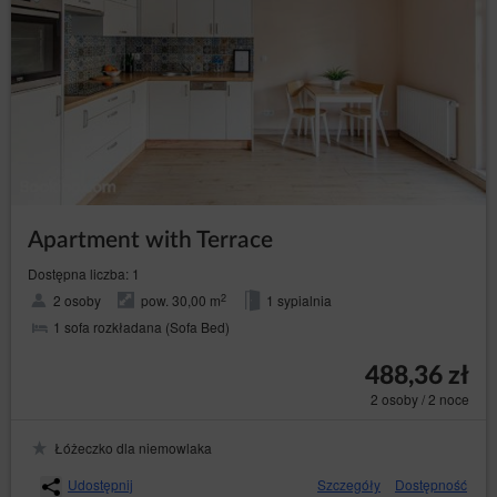
Apartment with Terrace
Dostępna liczba: 1
2
2 osoby
pow. 30,00 m
1 sypialnia
1 sofa rozkładana (Sofa Bed)
488,36 zł
2 osoby / 2 noce
Łóżeczko dla niemowlaka
Udostępnij
Szczegóły
Dostępność