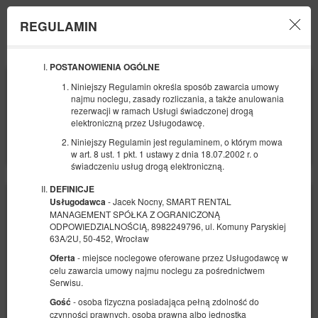
REGULAMIN
Menu
POSTANOWIENIA OGÓLNE
POCZĄTEK
KONIEC
Niniejszy Regulamin określa sposób zawarcia umowy
10
12
SIERPNIA
SIERPNIA
najmu noclegu, zasady rozliczania, a także anulowania
2026
2026
rezerwacji w ramach Usługi świadczonej drogą
elektroniczną przez Usługodawcę.
LICZBA OSÓB
Niniejszy Regulamin jest regulaminem, o którym mowa
2
FILTRY
w art. 8 ust. 1 pkt. 1 ustawy z dnia 18.07.2002 r. o
świadczeniu usług drogą elektroniczną.
DEFINICJE
- Jacek Nocny, SMART RENTAL
Usługodawca
MANAGEMENT SPÓŁKA Z OGRANICZONĄ
ODPOWIEDZIALNOŚCIĄ, 8982249796, ul. Komuny Paryskiej
63A/2U, 50-452, Wrocław
- miejsce noclegowe oferowane przez Usługodawcę w
Oferta
celu zawarcia umowy najmu noclegu za pośrednictwem
Serwisu.
- osoba fizyczna posiadająca pełną zdolność do
Gość
czynności prawnych, osoba prawna albo jednostka