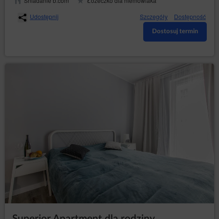
Śniadanie b.com
Łóżeczko dla niemowlaka
Udostępnij
Szczegóły
Dostępność
Dostosuj termin
Superior Apartment dla rodziny.