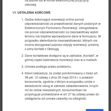
427,16 zł
na piśmie lub w formie elektronicznej przyczyny
odmowy.
2 osoby / 2 noce
USTALENIA KOŃCOWE
Łóżeczko dla niemowlaka
Osoba dokonująca rezerwacji online ponosi
odpowiedzialność za prawidłowość danych podanych w
Udostępnij
Szczegóły
Dostępność
Elektronicznym Formularzu Rezerwacji. Usługodawca
nie ponosi odpowiedzialności za nieprawidłowy wybór
Pokaż oferty
terminu lub błędnie wprowadzone dane w formularzu. W
przypadku stwierdzenia nieprawidłowości, których nie
można skorygować poprzez edycję rezerwacji, prosimy
o pilny kontakt z Obsługą.
Dane kontaktowe dostępne są w zakładce „Kontakt”, w
górnej części kalendarza rezerwacji oraz w e-mailach.
Umowa podlega prawu polskiemu.
Klient oświadcza, że został poinformowany o treści art.
38 pkt. 12 ustawy z dnia 30 maja 2014 r. o prawach
konsumenta, zgodnie z którym w przypadku umów o
świadczenie usług w zakresie zakwaterowania, innych
niż do celów mieszkalnych, konsumentowi nie
przysługuje przewidziane w art. 27 tej ustawy prawo do
odstąpienia od umowa zawartej na odległość.