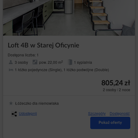
Loft 4B w Starej Oficynie
Dostępna liczba: 1
2
3 osoby
pow. 22,00 m
1 sypialnia
1 łóżko pojedyncze (Single), 1 łóżko podwójne (Double)
805,24 zł
2 osoby / 2 noce
Łóżeczko dla niemowlaka
Udostępnij
Szczegóły
Dostępność
Pokaż oferty