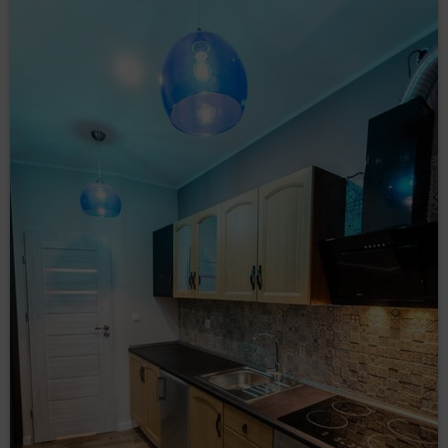
które Administrator danych jest zaangażowany.
Jednocześnie działanie to nie narusza praw i wolności
Gości/Użytkowników, Goście/Użytkownicy spodziewają się
otrzymywania treści podobnej zawartości, a nawet tego
oczekują lub jest to ich bezpośrednim celem wizyty na
stronie/stronach Serwisu.
Odbiorcy danych Użytkowników
Administrator danych ujawnia dane osobowe Użytkowników
wyłącznie podmiotom przetwarzającym na mocy zawartych
umów powierzenia przetwarzania danych osobowych w
celu realizacji usług na rzecz Administratora danych, np.
hostingu i obsługi Strony, usługi IT, obsługi marketingowej i
PR.
Przesyłanie danych osobowych do państw trzecich
Dane osobowe nie będą przetwarzane w państwach
trzecich.
Prawa osób, których dane dotyczą
Każda osoba, której dane dotyczą, ma prawo:
– uzyskania od
dostępu (art. 15 RODO)
Administratora danych potwierdzenia, czy
przetwarzane są jej dane osobowe. Jeżeli dane
o osobie są przetwarzane, jest ona uprawniona