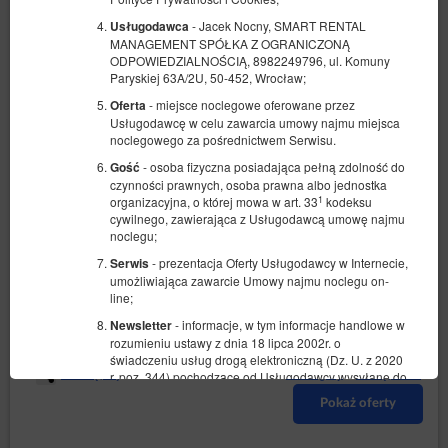
- Jacek Nocny, SMART RENTAL
Usługodawca
MANAGEMENT SPÓŁKA Z OGRANICZONĄ
ODPOWIEDZIALNOŚCIĄ, 8982249796, ul. Komuny
Paryskiej 63A/2U, 50-452, Wrocław;
- miejsce noclegowe oferowane przez
Oferta
Usługodawcę w celu zawarcia umowy najmu miejsca
Apartamenty typu Standard z osobna
noclegowego za pośrednictwem Serwisu.
sypialnai
- osoba fizyczna posiadająca pełną zdolność do
Gość
Dostępna liczba: 1
czynności prawnych, osoba prawna albo jednostka
1
organizacyjna, o której mowa w art. 33
kodeksu
2
2 osoby
pow. 32,00 m
1 sypialnia
cywilnego, zawierająca z Usługodawcą umowę najmu
1 łóżko podwójne (Double)
noclegu;
- prezentacja Oferty Usługodawcy w Internecie,
Serwis
682,36 zł
umożliwiająca zawarcie Umowy najmu noclegu on-
2 osoby / 2 noce
line;
- informacje, w tym informacje handlowe w
Newsletter
Łóżeczko dla niemowlaka
rozumieniu ustawy z dnia 18 lipca 2002r. o
świadczeniu usług drogą elektroniczną (Dz. U. z 2020
Udostępnij
Szczegóły
Dostępność
r. poz. 344) pochodzące od Usługodawcy wysyłane do
Gościa/Użytkownika drogą elektroniczną; jego
Pokaż oferty
otrzymywanie jest dobrowolne i wymaga zgody
Gościa/Użytkownika.