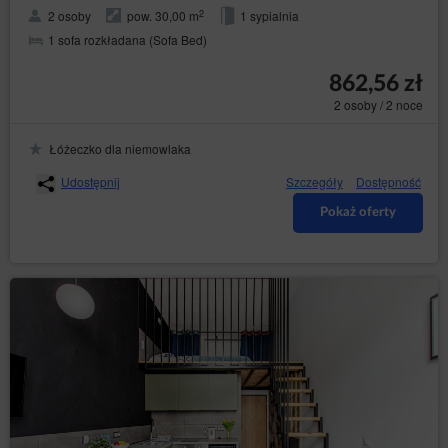
2
2 osoby
pow. 30,00 m
1 sypialnia
1 sofa rozkładana (Sofa Bed)
862,56 zł
2 osoby / 2 noce
Łóżeczko dla niemowlaka
Udostępnij
Szczegóły
Dostępność
Pokaż oferty