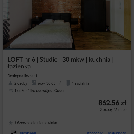
LOFT nr 6 | Studio | 30 mkw | kuchnia |
łazienka
Dostępna liczba: 1
2
2 osoby
pow. 30,00 m
1 sypialnia
1 duże łóżko podwójne (Queen)
862,56 zł
2 osoby / 2 noce
Łóżeczko dla niemowlaka
Udostępnij
Szczegóły
Dostępność