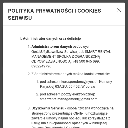
POLITYKA PRYWATNOŚCI I COOKIES
Menu
SERWISU
POCZĄTEK
KONIEC
07
09
SIERPNIA
Administrator danych oraz definicje
SIERPNIA
2026
2026
osobowych
Administratorem danych
Gości/Użytkowników Serwisu jest: SMART RENTAL
LICZBA OSÓB
MANAGEMENT SPÓŁKA Z OGRANICZONĄ
2
FILTRY
ODPOWIEDZIALNOŚCIĄ, +48 500 645 699,
8982249796,
Z Administratorem danych można kontaktować się:
pod adresem korespondencyjnym: ul. Komuny
Paryskiej 63A/2U, 50-452, Wrocław
pod adresem poczty elektronicznej:
smartrentalmanagement@gmail.com
- osoba fizyczna wchodząca na
Użytkownik Serwisu
stronę/strony prezentujące Ofertę i umożliwiające
zawarcie umowy najmu noclegu lub korzystająca z
usług lub funkcjonalności opisanych w niniejszej
Polityce Prywatności i Cookies;