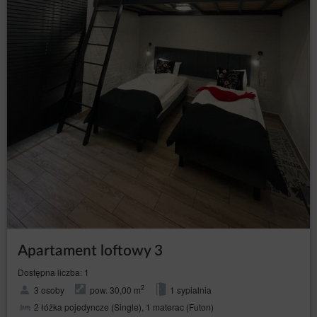
Apartament loftowy 3
Dostępna liczba: 1
2
3 osoby
pow. 30,00 m
1 sypialnia
2 łóżka pojedyncze (Single), 1 materac (Futon)