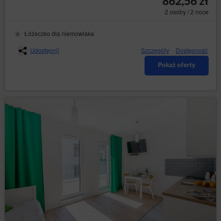
862,56 zł
tworzenia statystyk, które pomagają zrozumieć, w
2 osoby / 2 noce
jaki sposób Gość/Użytkownicy Serwisu
korzystają ze stron internetowych, co umożliwia
Łóżeczko dla niemowlaka
ulepszanie ich struktury i zawartości;
utrzymania sesji Gościa/Użytkownika Serwisu
Udostępnij
Szczegóły
Dostępność
(po zalogowaniu), dzięki której Gość/Użytkownik
Pokaż oferty
Serwisu nie musi na każdej podstronie Serwisu
ponownie wpisywać od nowa loginu i hasła;
określania profilu Gościa/Użytkownika Serwisu w
celu wyświetlania mu rekomendacji
produktowych i dopasowanych materiałów w
sieciach reklamowych, w szczególności sieci
Google.
Oprogramowanie do przeglądania stron internetowych
(przeglądarka internetowa) zazwyczaj domyślnie
dopuszcza przechowywanie plików cookies w
urządzeniu końcowym Gościa/Użytkownika.
Goście/Użytkownicy mogą dokonać zmiany ustawień
w tym zakresie. Przeglądarka internetowa umożliwia
usunięcie plików cookies. Możliwe jest także
automatyczne blokowanie plików cookies.
Ograniczenia stosowania plików cookies mogą
wpłynąć na niektóre funkcjonalności dostępne na