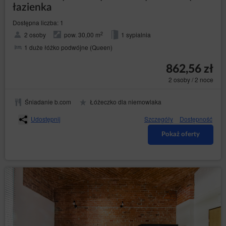
łazienka
Dostępna liczba: 1
2
2 osoby
pow. 30,00 m
1 sypialnia
1 duże łóżko podwójne (Queen)
862,56 zł
2 osoby / 2 noce
Śniadanie b.com
Łóżeczko dla niemowlaka
Udostępnij
Szczegóły
Dostępność
Pokaż oferty