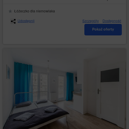
późniejszym w odpowiedniej zakładce. W przypadku
wyrażenia takiej zgody, Gość/Użytkownik otrzymywać
Łóżeczko dla niemowlaka
będzie na podany przez siebie adres email informację
(Newsletter) Serwisu, a także inne informacje
Udostępnij
Szczegóły
Dostępność
handlowe wysyłane przez Sprzedawcę.
Pokaż oferty
Gość/Użytkownik może w dowolnym momencie
zrezygnować z otrzymywania Newslettera
samodzielnie, poprzez odznaczenie stosownego pola
na stronie swojego Konta lub udając się na
formularz
,
kliknięcie stosownego linku znajdującego się w treści
każdego Newslettera lub za pośrednictwem Biura
Obsługi Klienta.
Konto
Gość/Użytkownik nie może umieszczać w Serwisie ani
dostarczać do Usługodawcy treści, w tym opinii i
innych danych o charakterze bezprawnym.
Gość/Użytkownik uzyskuje dostęp do Konta po
dokonaniu rejestracji.
W ramach rejestracji Go/Użytkownik podaje typ konta
lub płeć, imię, nazwisko, nazwę firmy, NIP, dane do
wystawienia dokumentu sprzedaży, adres e-mail oraz
wybiera hasło. Gość/Użytkownik zapewnia, że dane
podane przez niego/nią w formularzu rejestracyjnym,