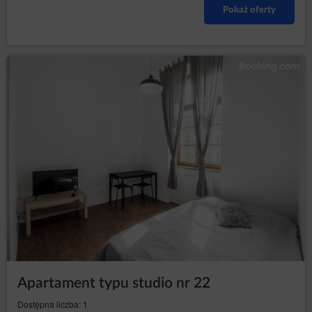
Pokaż oferty
infolinia: 606-950-0000.
Inspektor Ochrony Danych
W każdym przypadku osoba, której dane dotyczą, może
również skontaktować się bezpośrednio z inspektorem
ochrony danych Administratora za pomocą wiadomości e-
mail lub pisemnie na adres Administratora danych, podany
w dziale I punkcie 2 niniejszej Polityki Prywatności i
Cookies.
Zmiany Polityki Prywatności
Polityka prywatności i cookies może być uzupełniana lub
uaktualniana zgodnie z bieżącymi potrzebami
Administratora w celu zapewnienia aktualnej i rzetelnej
informacji Gościom/Użytkownikom.
Cookies
Serwis realizuje funkcje pozyskiwania informacji o
Gościach, Użytkownikach Serwisu i ich zachowaniu w
następujący sposób:
poprzez dobrowolnie wprowadzone w
Apartament typu studio nr 22
formularzach informacje w celach wynikających z
funkcji konkretnego formularza;
Dostępna liczba: 1