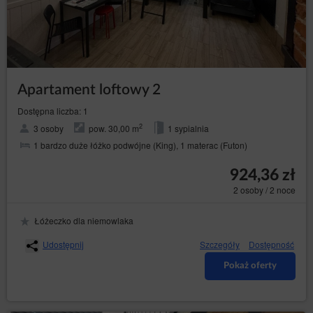
Apartament loftowy 2
Dostępna liczba: 1
2
3 osoby
pow. 30,00 m
1 sypialnia
1 bardzo duże łóżko podwójne (King), 1 materac (Futon)
924,36 zł
2 osoby / 2 noce
Łóżeczko dla niemowlaka
Udostępnij
Szczegóły
Dostępność
Pokaż oferty