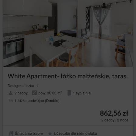
Regulaminu, a także w przypadku braku aktywności
Gościa/Użytkownika przez okres 6 miesięcy.
Rozwiązanie umowy następuje z zachowaniem
siedmiodniowego okresu wypowiedzenia.
Usługodawca może zastrzec, że ponowna rejestracja
Konta będzie wymagać zezwolenia Usługodawcy.
Zamknij
White Apartment- łóżko małżeńskie, taras.
Dostępna liczba: 1
2
2 osoby
pow. 30,00 m
1 sypialnia
1 łóżko podwójne (Double)
862,56 zł
2 osoby / 2 noce
Śniadanie b.com
Łóżeczko dla niemowlaka