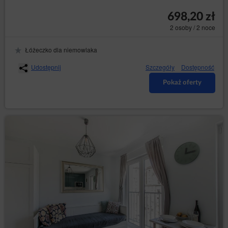
Stronie, w tym na poszczególnych podstronach;
698,20 zł
informacje o geolokalizacji, jeżeli
Gość/Użytkownik wyraził zgodę na dostęp
2 osoby / 2 noce
usługodawcy do geolokalizacji. Informacja o
geolokalizacji jest wykorzystywana w celu
Łóżeczko dla niemowlaka
dostarczania bardziej dostosowanych ofert
produktów i usług.
Udostępnij
Szczegóły
Dostępność
dane osobowe Użytkowników: imię, nazwisko,
adres siedziby, adres korespondencyjny, adres e-
Pokaż oferty
mail, numer telefonu, NIP, numer konta
bankowego lub inne dane osobowe, których
podanie jest niezbędne do zrealizowania
zakupu, a których podania w procesie
rezerwacyjnym wymaga Administrator.
Informacje te nie zawierają danych dotyczących
tożsamości Gości/Użytkowników, lecz w połączeniu z
innymi informacjami mogą stanowić dane osobowe i w
związku z tym Administrator obejmuje je pełną
ochroną przysługującą na gruncie RODO.
Dane te są przetwarzane zgodnie z art. 6 ust. 1 lit. b
RODO, w celu realizacji usługi, tj. umowy o
świadczenie usług drogą elektroniczną zgodnie z
Regulaminem oraz zgodnie z art. 6 ust. 1 lit. a RODO,
w związku z wyrażeniem zgody na stosowanie