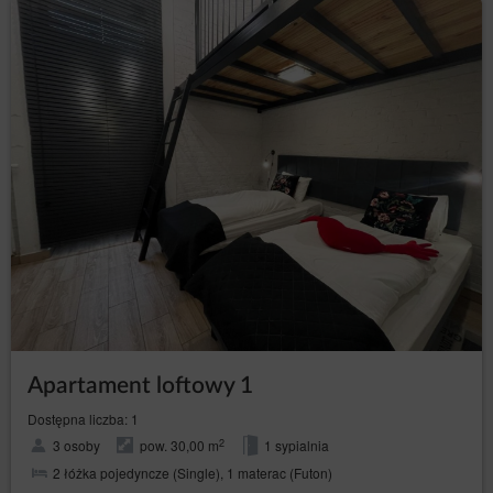
Apartament loftowy 1
Dostępna liczba: 1
2
3 osoby
pow. 30,00 m
1 sypialnia
2 łóżka pojedyncze (Single), 1 materac (Futon)