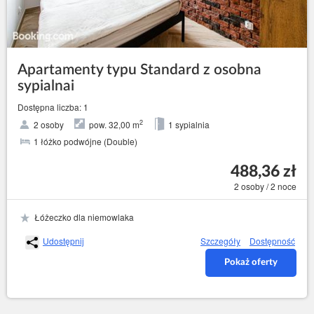
Apartamenty typu Standard z osobna
sypialnai
Dostępna liczba: 1
2
2 osoby
pow. 32,00 m
1 sypialnia
1 łóżko podwójne (Double)
488,36 zł
2 osoby / 2 noce
Łóżeczko dla niemowlaka
Udostępnij
Szczegóły
Dostępność
Pokaż oferty